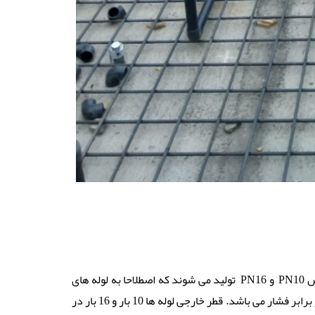
بهترین نوع لوله کشی از نوع upvc یا پی وی سی سخت می باشد. این لوله ها در کلاس PN10 و PN16 تولید می شوند که اصطلاحا به لوله های
10 بار (10Bar) و 16 بار (16Bar) معروف هستند که بیانگر تحمل فشار این لوله ها در برابر فشار می باشد. قطر خارجی لوله ها 10 بار و 16 بار در