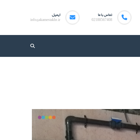
تماس با ما
ایمیل
info@akamestakhr.ir
02188567408