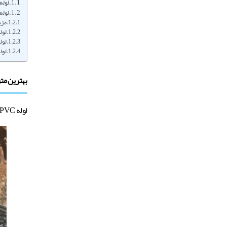
لوله PVC
لوله upvc استخر
مزی
لول
لول
لوله ه
بهترین متر
لوله UPVC