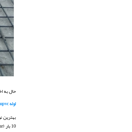
حال به ا
لوله u
pvc