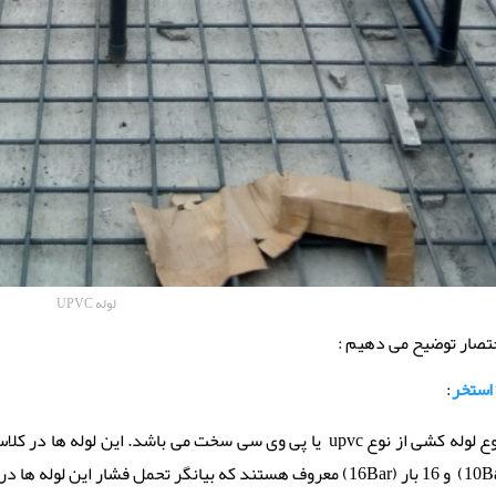
لوله UPVC
ختصار توضیح می دهیم :
استخر
: