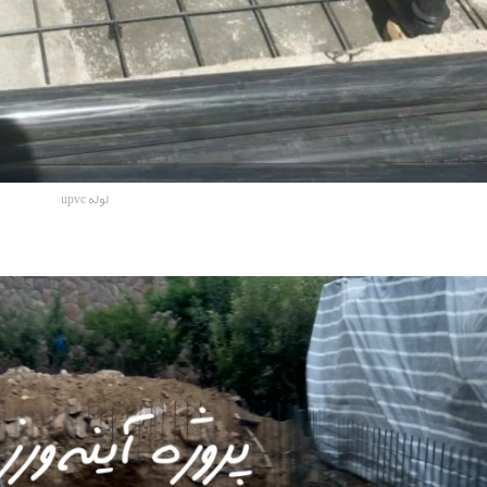
لوله upvc