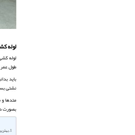
لوله کش
لوله کشی
طول عمر ل
باید بدا
نشتی بسی
متدها و م
بصورت دق
بهترین