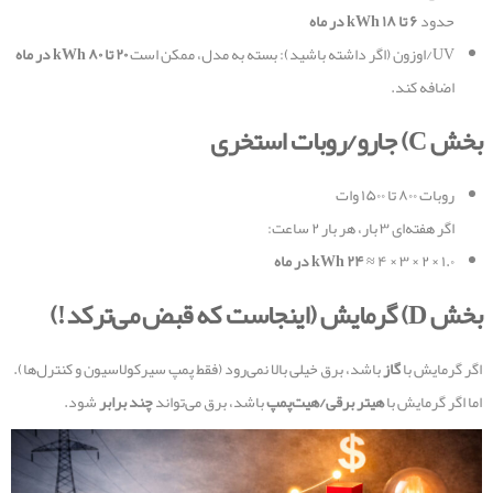
حدود
۶
تا
۱۸
kWh
در ماه
UV/اوزون (اگر داشته باشید): بسته به مدل، ممکن است
۲۰
تا
۸۰
kWh
در ماه
اضافه کند.
بخش
C)
جارو/روبات استخری
روبات ۸۰۰ تا ۱۵۰۰ وات
اگر هفته‌ای ۳ بار، هر بار ۲ ساعت:
۱.۰ × ۲ × ۳ × ۴ ≈
۲۴
kWh
در ماه
بخش
D)
گرمایش (اینجاست که قبض می‌ترکد
!)
اگر گرمایش با
گاز
باشد، برق خیلی بالا نمی‌رود (فقط پمپ سیرکولاسیون و کنترل‌ها).
اما اگر گرمایش با
هیتر برقی/هیت‌پمپ
باشد، برق می‌تواند
چند برابر
شود.