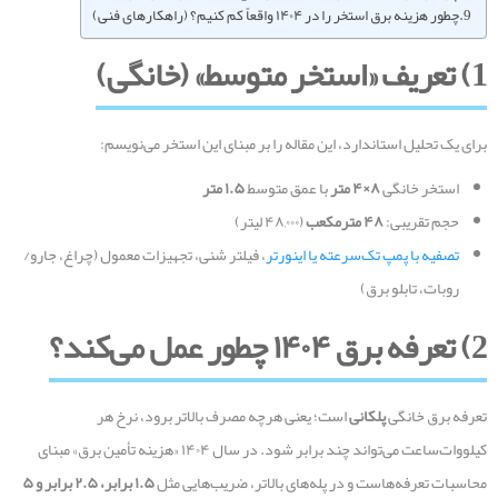
چطور هزینه برق استخر را در ۱۴۰۴ واقعاً کم کنیم؟ (راهکارهای فنی)
1)
تعریف «استخر متوسط» (خانگی
)
برای یک تحلیل استاندارد، این مقاله را بر مبنای این استخر می‌نویسم:
استخر خانگی
۸
×
۴
متر
با عمق متوسط
۱.۵
متر
حجم تقریبی:
۴۸
مترمکعب
(۴۸,۰۰۰ لیتر)
تصفیه با پمپ تک‌سرعته یا اینورتر
، فیلتر شنی، تجهیزات معمول (چراغ، جارو/
روبات، تابلو برق)
2)
تعرفه برق
۱۴۰۴
چطور عمل می‌کند؟
تعرفه برق خانگی
پلکانی
است؛ یعنی هرچه مصرف بالاتر برود، نرخ هر
کیلووات‌ساعت می‌تواند چند برابر شود. در سال ۱۴۰۴ «هزینه تأمین برق» مبنای
محاسبات تعرفه‌هاست و در پله‌های بالاتر، ضریب‌هایی مثل
۱.۵
برابر،
۲.۵
برابر و
۵