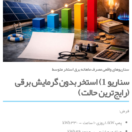
سناریوهای واقعی مصرف ماهانه برق استخر متوسط
سناریو 1) استخر بدون گرمایش برقی
(رایج‌ترین حالت
)
فرض:
پمپ ۱.۱kW روزی ۱۰ ساعت → ۳۳۰ kWh
چراغ و روبات و… → حدود ۳۶ kWh