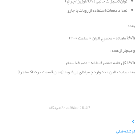
توان تجهیزات جانبی (UV/اوزون/چراغ)
تعداد دفعات استفاده از روبات یا جارو
بعد:
kWh ماهانه = مجموع (توان × ساعت × ۳۰)
و مهم‌تر از همه:
kWh کل خانه = مصرف خانه + مصرف استخر
بعد ببینید با این عدد وارد چه پله‌ای می‌شوید (همان قسمت دردناک ماجرا).
10:40
مقالات
0 دیدگاه
نوشته قبلی