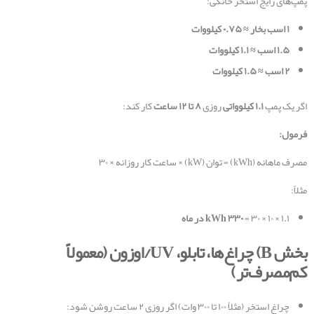
پمپ‌های رایج استخر خانگی:
۱
اسب بخار ≈
۰.۷۵
کیلووات
۱.۵
اسب ≈
۱.۱
کیلووات
۲
اسب ≈
۱.۵
کیلووات
اگر یک پمپ
۱.۱
کیلوواتی
روزی
۸
تا
۱۲
ساعت
کار کند:
فرمول
:
مصرف ماهانه (kWh) = توان (kW) × ساعت کار روزانه × ۳۰
مثلاً:
۱.۱ × ۱۰ × ۳۰ =
۳۳۰
kWh
در ماه
بخش
B)
چراغ‌ها، تابلو،
UV/
اوزون (معمولاً
کم‌مصرف‌تر
)
چراغ استخر (مثلاً ۱۰۰ تا ۳۰۰ وات) اگر روزی ۲ ساعت روشن شود: