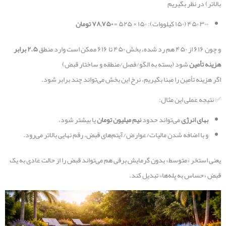
بالاتر) در نظر بگیریم
۳۰۰–۴۵۰ (۱۵۰ کیلووات): ۱۵۰ × ۵۲۵ =
۷۸,۷۵۰
تومان
و چون ۶۱۶ از ۴۵۰ هم رد شده، بخش ۴۵۰ تا ۶۱۶ ممکن است وارد منطق
۲.۵
برابر
هزینه تأمین
شود (بسته به الگو/فصل/منطقه و ساختار قبض)
اگر هزینه تأمین را مبنا بگیریم، نرخ این بخش می‌تواند چند برابر شود.
✅ نتیجه عملی این مثال:
بهای انرژی
می‌تواند حدود
نیم میلیون تومان
یا بیشتر شود،
و با اضافه شدن مالیات/عوارض/آیتم‌های قبض، رقم نهایی بالاتر می‌رود.
یعنی استخر «متوسط» بدون گرمایش برقی هم می‌تواند قبض را از حالت عادی به یک
قبض «حساس به پله‌ها» تبدیل کند.