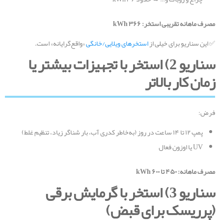
مصرف ماهانه تقریبی استخر:
۳۶۶
kWh
✅ این سناریو برای خیلی از
استخرهای ویلایی/خانگی
«واقع‌گرایانه» است.
سناریو 2) استخر با تجهیزات بیشتر یا
زمان کار بالاتر
فرض:
پمپ ۱۲ تا ۱۴ ساعت در روز (به‌خاطر کدری آب، بار شناگر زیاد، تنظیم غلط)
UV یا اوزون فعال
مصرف ماهانه:
۴۵۰
تا
۶۰۰
kWh
سناریو 3) استخر با گرمایش برقی
(پرریسک برای قبض
)