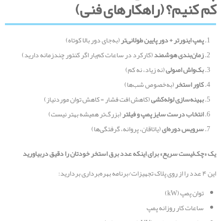
کم کنیم؟ (راهکارهای فنی)
پمپ اینورتر + دور پایین طولانی‌تر
(به‌جای دور بالا کوتاه)
زمان‌بندی هوشمند
(کارکرد در ساعات کم‌بار اگر کنتور چندزمانه دارید)
بک‌واش اصولی
(نه زیاد، نه کم)
کاور استخر
(به‌خصوص شب‌ها)
بهینه‌سازی لوله‌کشی
(کاهش افت فشار = کاهش توان موردنیاز)
انتخاب درست سایز پمپ و فیلتر
(بزرگ‌تر همیشه بهتر نیست)
سرویس دوره‌ای
(یاتاقان، پروانه، گرفتگی‌ها)
یک «چک‌لیست سریع» برای اینکه عدد برق استخر خودتان را دقیق دربیاورید
این ۴ عدد را از روی پلاک تجهیزات/برنامه بهره‌برداری بردارید:
توان پمپ (kW)
ساعات کار روزانه پمپ