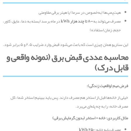
هیت‌پمپ‌ها (به‌خصوص در سرما) یا هیتر برقی مقاومتی
مصرف می‌تواند به
۸۰۰
تا چند هزار
kWh
در ماه برسد (بسته به دما، عایق، کاور،
حجم، زمان استفاده)
این سناریو همان چیزی است که باعث می‌شود قبض وارد ضرایب ۲.۵ و ۵ برابر شود.
محاسبه عددی قبض برق (نمونه واقعی و
قابل درک)
فرض مهم (واقعیت زندگی)
:
خیلی از خانه‌ها قبل از استخر هم مصرف دارند. پس باید ببینیم استخر شما «کل
مصرف خانه» را به چه پله‌ای می‌برد.
مثال کاربردی: خانه + استخر (بدون گرمایش برقی)
مصرف پایه خانه:
۲۵۰
kWh