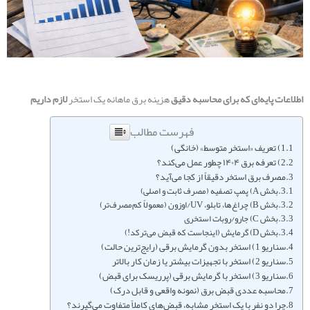
اطلاعات پایه‌ای که برای محاسبه دقیق
هزینه برق ماهانه یک استخر
لازم داریم
فهرست مطالب
1) تعریف «استخر متوسط» (خانگی)
2) تعرفه برق ۱۴۰۴ چطور عمل می‌کند؟
مصرف برق استخر دقیقاً از کجا می‌آید؟
بخش A) پمپ تصفیه (مصرف ثابت و اصلی)
بخش B) چراغ‌ها، تابلو، UV/اوزون (معمولاً کم‌مصرف‌تر)
بخش C) جارو/روبات استخری
بخش D) گرمایش (اینجاست که قبض می‌ترکد!)
سناریو 1) استخر بدون گرمایش برقی (رایج‌ترین حالت)
سناریو 2) استخر با تجهیزات بیشتر یا زمان کار بالاتر
سناریو 3) استخر با گرمایش برقی (پرریسک برای قبض)
محاسبه عددی قبض برق (نمونه واقعی و قابل درک)
چرا دو نفر با یک استخر مشابه، قبض‌های کاملاً متفاوت می‌گیرند؟