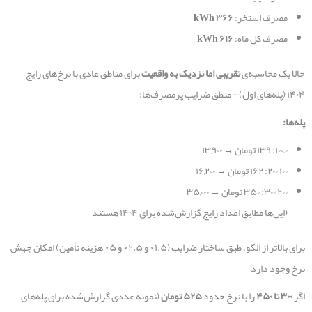
مصرف استخر:
۳۶۶
kWh
مصرف کل ماه:
۶۱۶
kWh
حالا یک محاسبه‌ی
تقریبی اما نزدیک به واقعیت
برای مناطق عادی با نرخ‌های رایج
۱۴۰۴ (پله‌های اول) + منطق ضرایب پرمصرف‌ها:
پله‌ها
:
۰–۱۰۰: ۱۳۹ تومان → ۱۳,۹۰۰
۱۰۰–۲۰۰: ۱۶۲ تومان → ۱۶,۲۰۰
۲۰۰–۳۰۰: ۳۵۰ تومان → ۳۵,۰۰۰
(این‌ها مطابق اعداد رایج گزارش‌شده برای ۱۴۰۴ هستند
برای بالاتر از الگو، طبق ساختار ضرایب (۱.۵× و ۲.۵× و ۵× هزینه تأمین) امکان جهش
نرخ وجود دارد
اگر
۳۰۰
تا
۴۵۰
را با نرخ حدود
۵۲۵
تومان
(نمونه عددی گزارش‌شده برای پله‌های