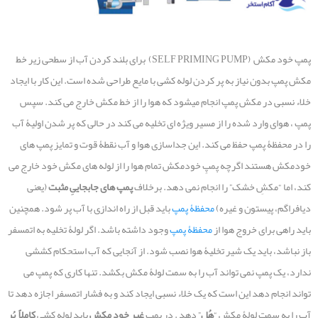
پمپ خود مکش (SELF PRIMING PUMP) برای بلند کردن آب از سطحی زیر خط
مکش پمپ بدون نیاز به پر کردن لوله کشی با مایع طراحی شده است. این کار با ایجاد
خلاء نسبی در مکش پمپ انجام میشود که هوا را از خط مکش خارج می کند. سپس
پمپ ، هوای وارد شده را از مسیر ویژه ای تخلیه می کند در حالی که پر شدن اولیۀ آب
را در محفظۀ پمپ حفظ می کند. این جداسازی هوا و آب نقطۀ قوت و تمایز پمپ های
خودمکش هستند اگرچه پمپِ خودمکش تمام هوا را از لوله های مکش خود خارج می
کند، اما “مکشِ خشک” را انجام نمی دهد. برخلاف
پمپ های جابجاییِ مثبت
(یعنی
دیافراگم، پیستون و غیره)
محفظۀ پمپ
باید قبل از راه اندازی با آب پر شود. همچنین
باید راهی برای خروج هوا از
محفظۀ پمپ
وجود داشته باشد. اگر لولۀ تخلیه به اتمسفر
باز نباشد، باید یک شیر تخلیۀ هوا نصب شود. از آنجایی که آب استحکام کششی
ندارد، یک پمپ نمی تواند آب را به سمت لولۀ مکش بکشد. تنها کاری که پمپ می
تواند انجام دهد این است که یک خلاء نسبی ایجاد کند و به فشار اتمسفر اجازه دهد تا
آب را به سمت لولۀ مکش “
هُل
” دهد . در پمپِ
غیر خود مکش
باید لوله کشی
کاملاً
پُر