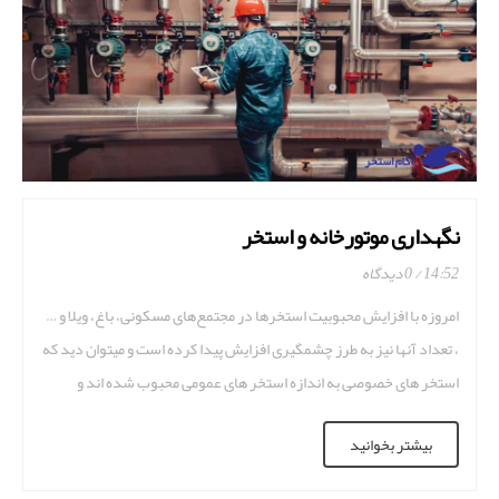
نگهداری موتورخانه و استخر
14:52
0 دیدگاه
امروزه با افزایش محبوبیت استخرها در مجتمع‌های مسکونی، باغ، ویلا و …
، تعداد آنها نیز به طرز چشمگیری افزایش پیدا کرده است و میتوان دید که
استخر های خصوصی به اندازه استخر های عمومی محبوب شده اند و
طرفداران زیادی پیدا کرده اند. داشتن یک استخر، ملزم رعایت نکاتی
بیشتر بخوانید
خاص میباشد که علاوه بر […]