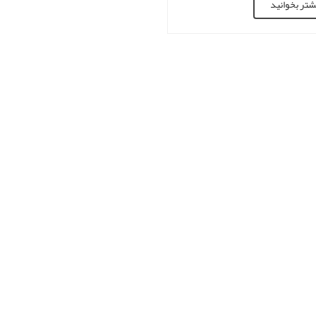
شتر بخوانید
ک یک یا دو قورباغه مرده روبرو
د. همچنین ممکن است آنقدر خوش
وده باشید که یک دوزیست در حال