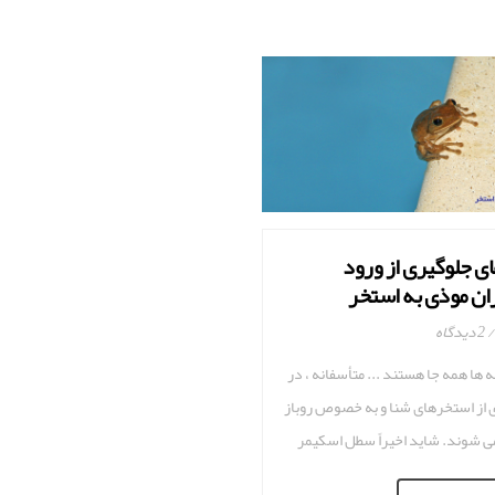
ای جلوگیری از ورود
ان موذی به استخر
2 دیدگاه
 ها همه جا هستند ... متأسفانه ، در
 از استخرهای شنا و به خصوص روباز
ی شوند. شاید اخیراً سطل اسکیمر
بیرون آورده اید ، اما با منظره