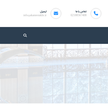
تماس با ما
ایمیل
info@akamestakhr.ir
02188567408