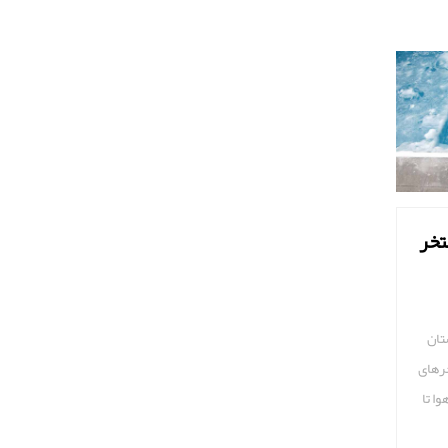
تخر
تان
رهای
ا تا
طقه‌