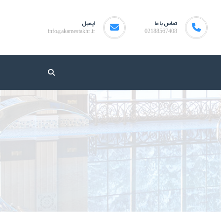
تماس با ما
ایمیل
info@akamestakhr.ir
02188567408