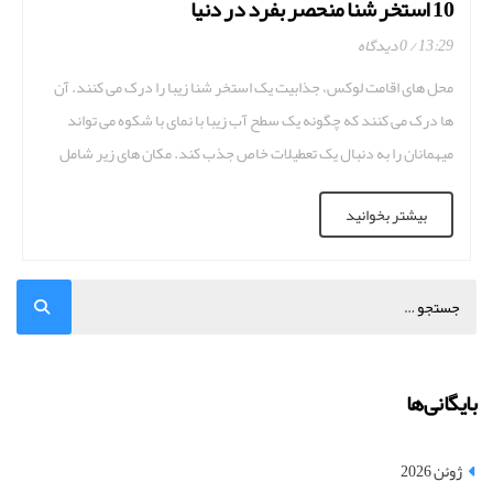
10 استخر شنا منحصر بفرد در دنیا
13:29
0 دیدگاه
محل های اقامت لوکس، جذابیت یک استخر شنا زیبا را درک می کنند. آن
ها درک می کنند که چگونه یک سطح آب زیبا با نمای با شکوه می تواند
میهمانان را به دنبال یک تعطیلات خاص جذب کند. مکان های زیر شامل
استخرهای شگفت انگیزی هستند که برخی در نوع خود منحصر بفرد می
بیشتر بخوانید
[…]
بایگانی‌ها
ژوئن 2026