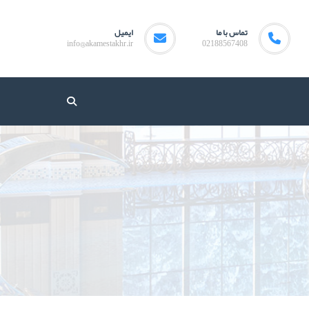
تماس با ما
ایمیل
info@akamestakhr.ir
02188567408